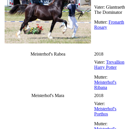
Vater: Glantraeth
The Dominator
Mutter:
Fronarth
Rosary
Meisterhof's Rabea
2018
Vater:
Trevallion
Harry Potter
Mutter:
Meisterhof's
Ribana
Meisterhof's Mara
2018
Vater:
Meisterhof's
Porthos
Mutter:
Meisterhof's