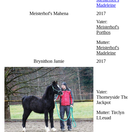
Madeleine
Meisterhof's Mahena
2017
Vater:
Meisterhof's
Porthos
Mutter:
Meisterhof's
Madeleine
Brynithon Jamie
2017
Vater:
Thorneyside The
Jackpot
Mutter: Tirclyn
LLeuad