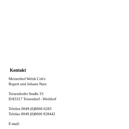
Meisterhof's Rosemary, Foto: Frederike Rosenthal
Kontakt
Meisterhof Welsh Cob's
Rupert und Johann Nutz
Teisendorfer Straße 33
D-83317 Teisendorf - Weildorf
Telefon 0049 (0)8666 6283
Telefax 0049 (0)8666 928442
E-mail:
info@meisterhof-welsh.de