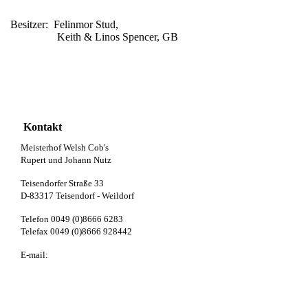
Besitzer: Felinmor Stud,
Keith & Linos Spencer, GB
Kontakt
Meisterhof Welsh Cob's
Rupert und Johann Nutz
Teisendorfer Straße 33
D-83317 Teisendorf - Weildorf
Telefon 0049 (0)8666 6283
Telefax 0049 (0)8666 928442
E-mail:
info@meisterhof-welsh.de